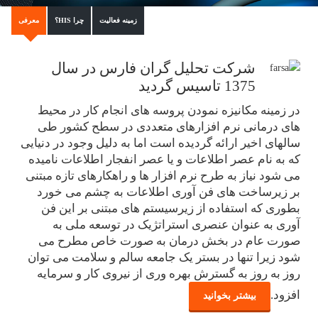
زمینه فعالیت
چرا HIS؟
معرفی
شرکت تحلیل گران فارس در سال
1375 تاسیس گردید
در زمینه مکانیزه نمودن پروسه های انجام کار در محیط
های درمانی نرم افزارهای متعددی در سطح کشور طی
سالهای اخیر ارائه گردیده است اما به دلیل وجود در دنیایی
که به نام عصر اطلاعات و یا عصر انفجار اطلاعات نامیده
می شود نیاز به طرح نرم افزار ها و راهکارهای تازه مبتنی
شبکه
بر زیرساخت های فن آوری اطلاعات به چشم می خورد
مشاوره طراحی و نصب شبکه های کامپیوتری
ادامه
بطوری که استفاده از زیرسیستم های مبتنی بر این فن
(HIS)
آوری به عنوان عنصری استراتژیک در توسعه ملی به
برنامه نویسی
صورت عام در بخش درمان به صورت خاص مطرح می
برنامه نویسی سفارشی به سفارش مشتری.
(HIS)
ادامه
شود زیرا تنها در بستر یک جامعه سالم و سلامت می توان
روز به روز به گسترش بهره وری از نیروی کار و سرمایه
وب سایت
(HIS)
طراحی و برنامه نویسی وب سایت به سفارش مشتری
افزود.
.
بیشتر بخوانید
ادامه
(HIS)