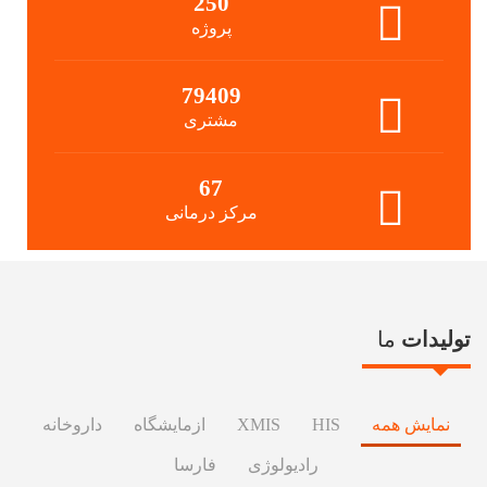
250
پروژه
79409
مشتری
67
مرکز درمانی
تولیدات
ما
نمایش همه
HIS
XMIS
ازمایشگاه
داروخانه
رادیولوژی
فارسا