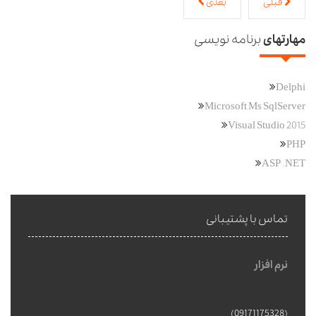
قبلی
بعدی
مهارتهای
برنامه نویسی
Delphi
Microsoft Ms SqlServer
Visual Studio 2015
PHP
ASP .NET
تماس با پشتیبانی
نرم افزار
(09171175328)