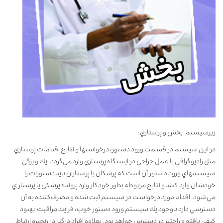
زيرسيستم بخش و پرستاري:
در اين سيستم در قسمت ورود دستور، درخواستها و نتايج اقدامات پرستاري
مثل راديوگرافي يا عمل جراحي در ايستگاه پرستاري وارد مي‌گردد. يك ويژگي
سيستمهاي ورود دستور آن است كه پزشكان يا پرستاران بايد دستورات را
خودشان وارد كنند و نتايج مربوطه بطور خودكار وارد پرونده پزشكي يا پرستار ي
مي‌شود. اقدام مورد درخواست در سيستم ثبت شده و مصرف‌كننده به آن
دسترسي دارد باوجود يك سيستم ورود دستور خوب، فرايند مراقبت بهبود
كيفي يافته و راحتتر در دسترس خواهد بود. بعلاوه افراد درگير در زنجيره ارتباط