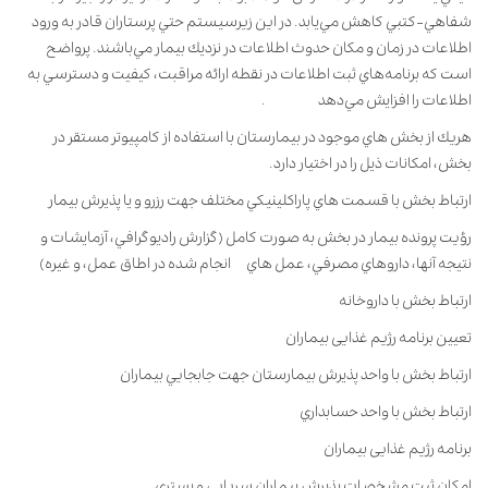
شفاهي-كتبي كاهش مي‌يابد. در اين زيرسيستم حتي پرستاران قادر به ورود
اطلاعات در زمان و مكان حدوث اطلاعات در نزديك بيمار مي‌باشند. پرواضح
است كه برنامه‌هاي ثبت اطلاعات در نقطه ارائه مراقبت، كيفيت و دسترسي به
اطلاعات را افزايش مي‌دهد
.
هريك از بخش هاي موجود در بيمارستان با استفاده از كامپيوتر مستقر در
بخش، امكانات ذيل را در اختيار دارد
.
ارتباط بخش با قسمت هاي پاراكلينيكي مختلف جهت رزرو و يا پذيرش بيمار
رؤيت پرونده بيمار در بخش به صورت كامل (‌گزارش راديوگرافي، آزمايشات و
نتيجه آنها، ‌داروهاي مصرفي، عمل هاي انجام شده در اطاق عمل، و غيره)
ارتباط بخش با داروخانه
تعیین برنامه رژیم غذایی بیماران
ارتباط بخش با واحد پذيرش بيمارستان جهت جابجايي بيماران
ارتباط بخش با واحد حسابداري
برنامه رژیم غذایی بیماران