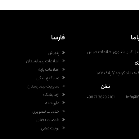
 ما
فارسا
ل گران فناوری اطلاعات فارس
پذیرش
اطلاعات بیمارستان
ی
اطلاعات پایه
باد کوچه ۷ پلاک ۱۸۷
مدارک پزشکی
تلفن
مدیریت بیمارستان
ازمایشگاه
+98 71 3629 2101
info@f
داروخانه
خدمات تصویری
خدمات بخش
نوبت دهی