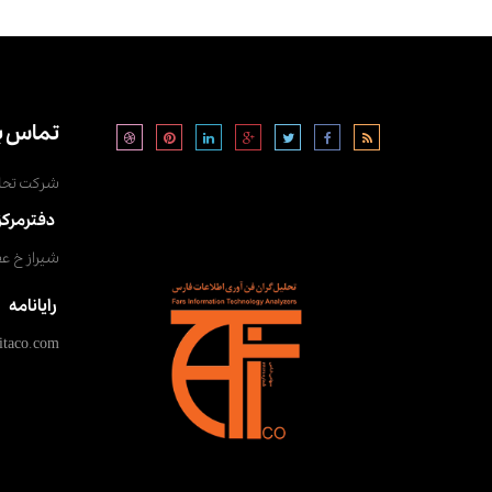
تماس با
شرکت تحلی
دفترمرکز
شیراز خ عفیف آ
رایانامه
itaco.com